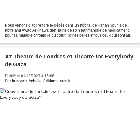
Nous venons d'apprendre le décès dans un hôpital de Kahan Younis de
notre ami Awad Al Khawaldeh, faute de soin par manque de médicament,
pour sa maladie chronique du cœur. Toutes celles et tous ceux qui sont allés
à Gaza au début des années 2000 ont pu...
Az Theatre de Londres et Theatre for Everybody
de Gaza
Publié le 01/12/2023 à 15:08
Par
la courte échelle. éditions transit