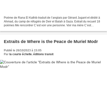
Poème de Rana El Kathib traduit de l’anglais par Gérard Jugant et dédié à
Ahmad, du camp de réfugiés de Deir el Balah à Gaza. Extrait du recueil 18
poèmes Me rencontrer C’est voir une personne. Voir ma mère C’est
connaître l’amour. Visiter ma maison C’est...
Extraits de Where is the Peace de Muriel Modr
Publié le 26/10/2023 à 15:05
Par
la courte échelle. éditions transit