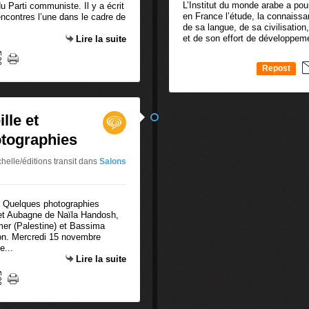
L’Institut du monde arabe a pou
 Parti communiste. Il y a écrit
en France l’étude, la connaiss
ncontres l’une dans le cadre de
de sa langue, de sa civilisation,
et de son effort de développeme
Lire la suite
Repost
0
lle et
tographies
elle/éditions transit
dans
Salons
 et Aubagne de Naïla Handosh,
amer (Palestine) et Bassima
tion. Mercredi 15 novembre
e...
Lire la suite