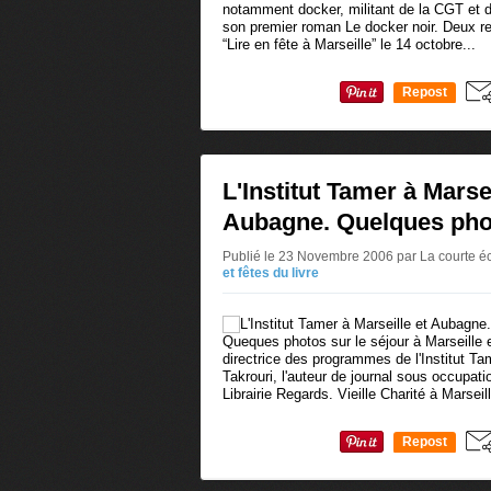
notamment docker, militant de la CGT et du
son premier roman Le docker noir. Deux re
“Lire en fête à Marseille” le 14 octobre...
Repost
0
L'Institut Tamer à Marsei
Aubagne. Quelques pho
Publié le 23 Novembre 2006 par La courte éch
et fêtes du livre
Queques photos sur le séjour à Marseille
directrice des programmes de l'Institut T
Takrouri, l'auteur de journal sous occupa
Librairie Regards. Vieille Charité à Marseill
Repost
0