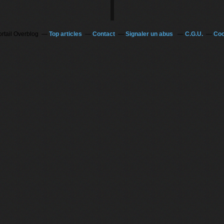
ortail Overblog
Top articles
Contact
Signaler un abus
C.G.U.
Coo