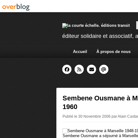
éditeur solidaire et associatif, a
Accueil
À propos de nous
Sembene Ousmane à Mar
1960
Publié le 30 Novembre 2006 par Alain Cast
Sembene Ousmane a séjourné à Marseille d