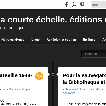
la courte échelle. éditions 
rt et politique,
Notre catalogue
Liens
Adhésion et soutien
En ligne
Ar
seille 1948-
Pour la sauvegard
la Bibliothèque et
an
dans
Notre catalogue
Publié le 28 Novembre 2006 par 
solidarité
e 1948 à 1960. Il y a été