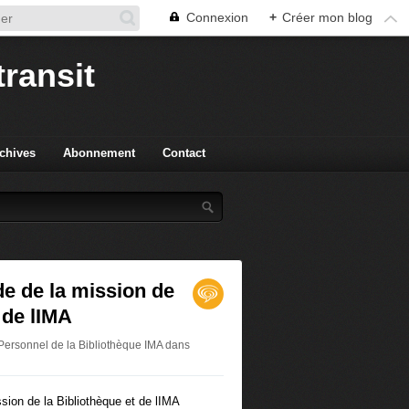
Connexion
+
Créer mon blog
transit
chives
Abonnement
Contact
e de la mission de
 de lIMA
Personnel de la Bibliothèque IMA
dans