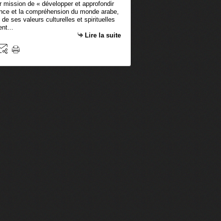
r mission de « développer et approfondir
ance et la compréhension du monde arabe,
 de ses valeurs culturelles et spirituelles
nt...
Lire la suite