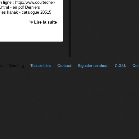
 ligne : http://www.courtechel-
.html - en pdf Derniers
ies kanak - catalogue 20515
Lire la suite
ortail Overblog
Top articles
Contact
Signaler un abus
C.G.U.
Coo