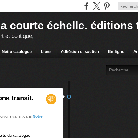
la courte échelle. éditions 
rt et politique,
Notre catalogue
Liens
Adhésion et soutien
En ligne
Ar
ons transit.
ditions transit
dans
Notre