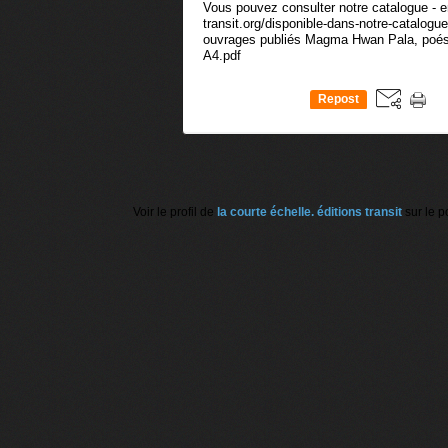
Vous pouvez consulter notre catalogue - en
transit.org/disponible-dans-notre-catalogue
ouvrages publiés Magma Hwan Pala, poés
A4.pdf
Repost
0
Voir le profil de
la courte échelle. éditions transit
sur le p