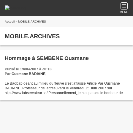
MENU
Accueil
» MOBILE.ARCHIVES
MOBILE.ARCHIVES
Hommage à SEMBENE Ousmane
Publié le 19/06/2007 à 20:18
Par
Ousmane BADIANE,
Le Baobab géant au milieu du fleuve s’est affaissé Article Par Ousmane
BADIANE, Professeur de lettres, Paru le Vendredi 15 Juin 2007 sur
http://www.lobservateur.sn/ Personnellement, je n’ai pas eu le bonheur de
l’avoir connu ni même de l’avoir approché....