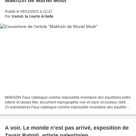
Makhzin de Muriel Modr
Publié le 09/12/2011 à 12:21
Par
transit. la courte échelle
MAKHZIN Faux catalogue comme impossible inventaire des équilibres entre
retenir et laisser filer. document reprographie noir et clanc et couleur, relié.
15 exemplaires Faux catalogue comme impossible inventaire des équilibres
entre retenir et laisser...
A voir. Le monde n’est pas arrivé, exposition de
Taysir Batniji, artiste palestinien