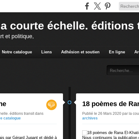
la courte échelle. éditions 
rt et politique,
Notre catalogue
Liens
Adhésion et soutien
En ligne
Ar
ne
18 poèmes de Ran
lle. éditions transit
dans
Publié le 26 Mars 2020 par la cour
re catalogue
archives
ais par Gérard Jugant et dédié à
Nous continuons la publication