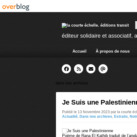
éditeur solidaire et associatif, a
Accueil
À propos de nous
dans nos archives
Je Suis une Palestinien
Publié le 13 Novembre 2023 par la courte éche
Actualité
,
Dans nos archives
,
Extraits
,
Not
Poème de Rana El Kathib traduit de l’angl