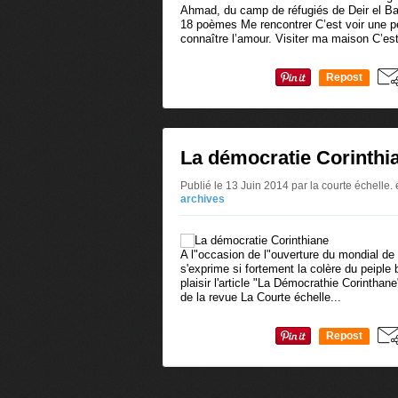
Ahmad, du camp de réfugiés de Deir el Bal
18 poèmes Me rencontrer C’est voir une p
connaître l’amour. Visiter ma maison C’est
Repost
0
La démocratie Corinthi
Publié le 13 Juin 2014 par la courte échelle. 
archives
A l"occasion de l"ouverture du mondial de f
s'exprime si fortement la colère du peiple 
plaisir l'article "La Démocrathie Corinthan
de la revue La Courte échelle...
Repost
0