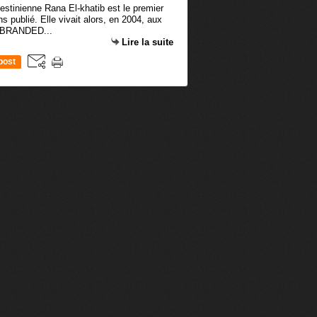
estinienne Rana El-khatib est le premier
s publié. Elle vivait alors, en 2004, aux
é "BRANDED...
Lire la suite
post