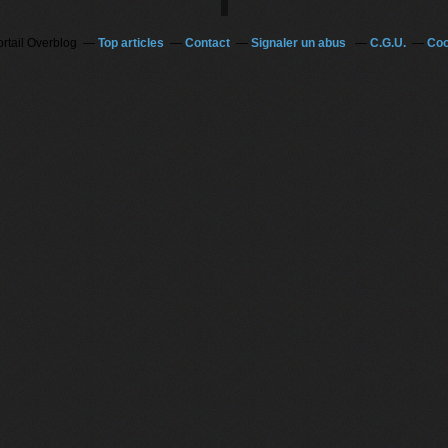
ortail Overblog
Top articles
Contact
Signaler un abus
C.G.U.
Coo