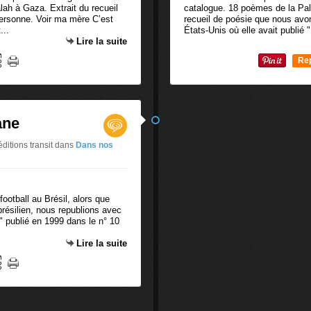
ah à Gaza. Extrait du recueil
catalogue. 18 poèmes de la Pal
ersonne. Voir ma mère C’est
recueil de poésie que nous avon
...
États-Unis où elle avait publi
Lire la suite
Re
0
ane
éditions transit
dans
Dans nos
ootball au Brésil, alors que
brésilien, nous republions avec
e" publié en 1999 dans le n° 10
Lire la suite