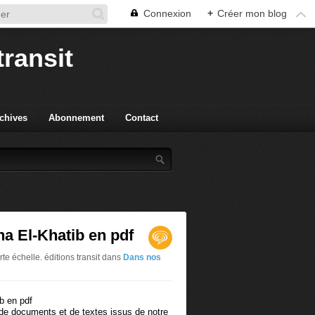
Connexion
+
Créer mon blog
transit
chives
Abonnement
Contact
a El-Khatib en pdf
te échelle. éditions transit
dans
Dans nos
 de documents et de textes issus de notre