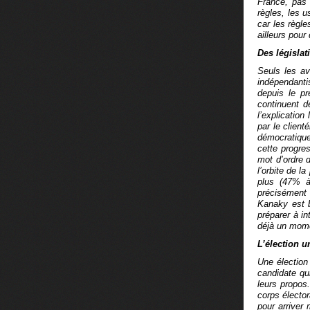
France, pas 
règles, les u
car les règl
ailleurs pour
Des législat
Seuls les a
indépendanti
depuis le pr
continuent d
l’explication
par le client
démocratique
cette progre
mot d’ordre 
l’orbite de l
plus (47% à
précisément 
Kanaky est b
préparer à i
déjà un mom
L’élection 
Une élection 
candidate qui
leurs propos.
corps électo
pour arriver