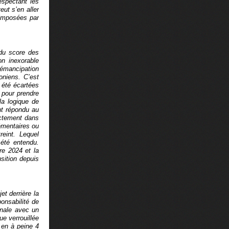
espectant les
eut s’en aller
 imposées par
du score des
on inexorable
’émancipation
oniens. C’est
t été écartées
é pour prendre
la logique de
nt répondu au
actement dans
lémentaires ou
eint. Lequel
 été entendu.
re 2024 et la
sition depuis
et derrière la
ponsabilité de
ionale avec un
e verrouillée
 en à peine 4