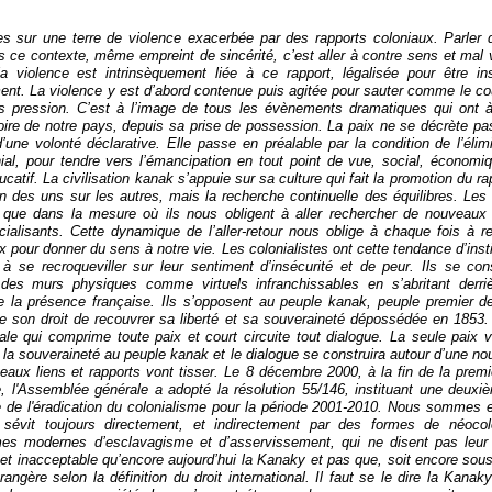
e
sur une terre de violence exacerbée par des rapports coloniaux. Parler 
s ce contexte, même empreint de sincérité, c’est aller à contre sens et mal 
 violence est intrinsèquement liée à ce rapport, légalisée pour être inst
ent. La violence y est d’abord contenue puis agitée pour sauter comme le co
 pression. C’est à l’image de tous les évènements dramatiques qui ont 
stoire de notre pays, depuis sa prise de possession. La paix ne se décrète pa
d’une volonté déclarative. Elle passe en préalable par la condition de l’élim
nial, pour tendre vers l’émancipation en tout point de vue, social, économiqu
ducatif. La civilisation kanak s’appuie sur sa culture qui fait la promotion du r
n des uns sur les autres, mais la recherche continuelle des équilibres. Les 
que dans la mesure où ils nous obligent à aller rechercher de nouveaux
ocialisants. Cette dynamique de l’aller-retour nous oblige à chaque fois à re
pour donner du sens à notre vie. Les colonialistes ont cette tendance d’inst
 à se recroqueviller sur leur sentiment d’insécurité et de peur. Ils se con
 des murs physiques comme virtuels infranchissables en s’abritant derri
de la présence française. Ils s’opposent au peuple kanak, peuple premier de 
e son droit de recouvrer sa liberté et sa souveraineté dépossédée en 1853. 
iale qui comprime toute paix et court circuite tout dialogue. La seule paix v
e la souveraineté au peuple kanak et le dialogue se construira autour d’une nou
eaux liens et rapports vont tisser. Le 8 décembre 2000, à la fin de la prem
le, l'Assemblée générale a adopté la résolution 55/146, instituant une deux
le de l'éradication du colonialisme pour la période 2001-2010. Nous sommes e
e sévit toujours directement, et indirectement par des formes de néocol
mes modernes d’esclavagisme et d’asservissement, qui ne disent pas leur
et inacceptable qu’encore aujourd’hui la Kanaky et pas que, soit encore sous
angère selon la définition du droit international. Il faut se le dire la Kanak