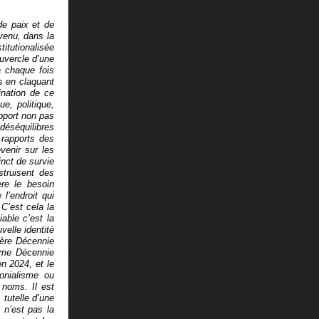
de paix et de
venu, dans la
itutionalisée
uvercle d’une
à chaque fois
s en claquant
ination de ce
e, politique,
apport non pas
déséquilibres
 rapports des
venir sur les
inct de survie
struisent des
ère le besoin
l’endroit qui
C’est cela la
iable c’est la
velle identité
ière Décennie
ième Décennie
n 2024, et le
onialisme ou
 noms. Il est
 tutelle d’une
y n’est pas la