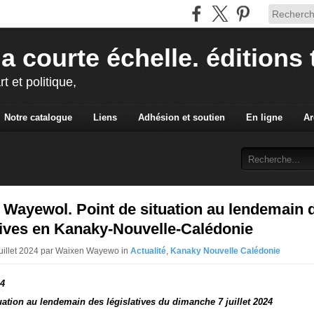
la courte échelle. éditions 
rt et politique,
Notre catalogue
Liens
Adhésion et soutien
En ligne
Ar
Wayewol. Point de situation au lendemain 
tives en Kanaky-Nouvelle-Calédonie
Juillet 2024 par Waixen Wayewo in
Actualité
,
Kanaky Nouvelle Calédonie
24
uation au lendemain des législatives du dimanche 7 juillet 2024