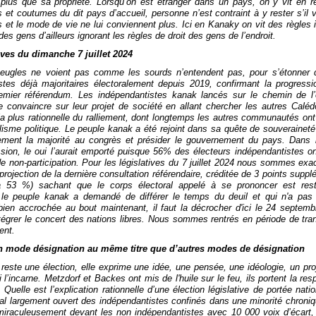
plus que sa propriété. Lorsqu’on est étranger dans un pays, on y vit en r
s et coutumes du dit pays d’accueil, personne n’est contraint à y rester s’il v
es et le mode de vie ne lui conviennent plus. Ici en Kanaky on vit des règles
 des gens d’ailleurs ignorant les règles de droit des gens de l’endroit.
ives du dimanche 7 juillet 2024
veugles ne voient pas comme les sourds n’entendent pas, pour s’étonner 
stes déjà majoritaires électoralement depuis 2019, confirmant la progressi
emier référendum. Les indépendantistes kanak lancés sur le chemin de l
e convaincre sur leur projet de société en allant chercher les autres Caléd
 la plus rationnelle du ralliement, dont longtemps les autres communautés on
élisme politique. Le peuple kanak a été rejoint dans sa quête de souverainet
ment la majorité au congrès et présider le gouvernement du pays. Dans 
ssion, le oui l’aurait emporté puisque 56% des électeurs indépendantistes o
de non-participation. Pour les législatives du 7 juillet 2024 nous sommes ex
a projection de la dernière consultation référendaire, créditée de 3 points supp
 53 %) sachant que le corps électoral appelé à se prononcer est restr
le peuple kanak a demandé de différer le temps du deuil et qui n'a pas
ien accrochée au bout maintenant, il faut la décrocher d'ici le 24 septemb
ntégrer le concert des nations libres. Nous sommes rentrés en période de tran
ent.
un mode désignation au même titre que d’autres modes de désignation
reste une élection, elle exprime une idée, une pensée, une idéologie, un proj
 l’incarne. Metzdorf et Backes ont mis de l'huile sur le feu, ils portent la res
 Quelle est l’explication rationnelle d’une élection législative de portée nat
ral largement ouvert des indépendantistes confinés dans une minorité chroniqu
 miraculeusement devant les non indépendantistes avec 10 000 voix d’écart,