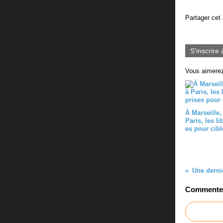
Partager cet 
S'inscrire 
Vous aimerez
À Marseille
Paris, les li
es pour cibl
Commenter 