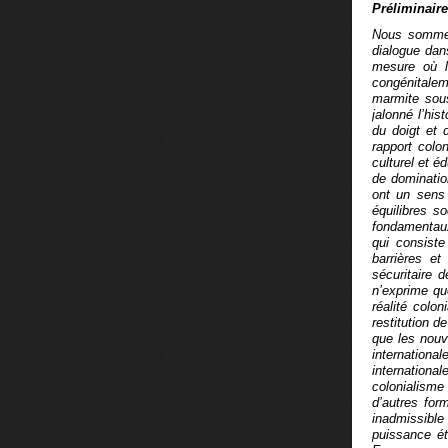
Préliminair
Nous sommes 
dialogue dan
mesure où la
congénitalem
marmite sous
jalonné l’hi
du doigt et 
rapport colo
culturel et é
de dominatio
ont un sens 
équilibres s
fondamentaux 
qui consiste
barrières et
sécuritaire 
n’exprime qu
réalité colon
restitution d
que les nouv
internationa
internationa
colonialism
d’autres for
inadmissible 
puissance étr