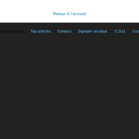
Retour à l'accueil
ortail Overblog
Top articles
Contact
Signaler un abus
C.G.U.
Coo