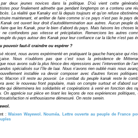
 par deux jeunes novices dans la politique. D’où vient cette générati
tistes pour finalement admette que pendant longtemps on a contenu une réali
abcès. La réalité que Kanaky est là depuis toujours et qu’on refuse obstinéme
nstruire maintenant, et arrêter de faire comme si ce pays n’est pas le pays 
es Kanak ont ouvert leur droit d’autodétermination aux autres. Aucun peuple 
 faire que les Kanak, pour le bien d’abord du pays. Mais faisons les choses l
t ne confondons pas vitesse et précipitation. Remercions les autres co
peuple du pays autour des Kanak pour leur confiance car la tâche n’est pas é
 pouvoir faut-il craindre ou espérer ?
é récent, nous avons expérimenté en pratiquant la gauche française qui n'est
çaise. Nous n’oublions pas que c’est sous la présidence de Mitter
que nous avons subi la plus féroce des répressions avec l’intervention de l’a
andos spécialisés sur l’île de Iaai. Nous n’avons rien oublié mais nous avanç
uvellement installée va devoir composer avec d'autres forces politiques
ec Macron s'il reste au pouvoir. Le combat du peuple kanak reste le com
ra avec le nouveau front populaire, mais on compte surtout et d'abord s
utte qui déterminera les solidarités et coopérations à venir en fonction des r
u. On apprécie sur pièce en tirant les leçons de nos expériences politiques,
utosatisfaction ni enthousiasme démesuré. On reste serein.
ewol.
ent :
Waixen Wayewol. Nouméa. Lettre ouverte au peuple de France pou
euples