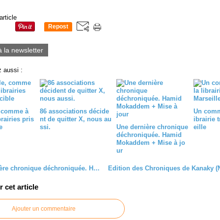
article
Repost
0
à la newsletter
 aussi :
, comme à
86 associations décide
Un comm
brairies pris
nt de quitter X, nous au
ibrairie 
e
ssi.
Une dernière chronique
eille
déchroniquée. Hamid
Mokaddem + Mise à jo
ur
Une dernière chronique déchroniquée. Hamid Mokaddem + Mise à jour
cet article
Ajouter un commentaire