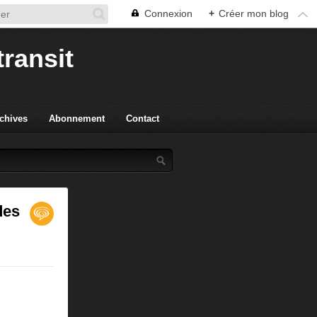
Connexion
+
Créer mon blog
transit
chives
Abonnement
Contact
des