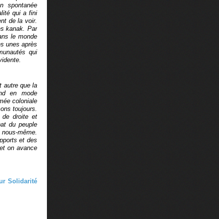
on spontanée
té qui a fini
nt de la voir.
des kanak. Par
dans le monde
es unes après
mmunautés qui
vidente.
 autre que la
rand en mode
rmée coloniale
ons toujours.
 de droite et
bat du peuple
ur nous-même.
apports et des
 et on avance
r Solidarité