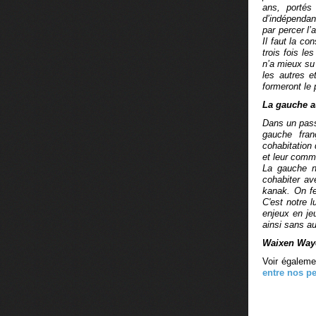
ans, portés
d’indépendan
par percer l’
Il faut la co
trois fois l
n’a mieux su
les autres e
formeront le 
La gauche au
Dans un pass
gauche fran
cohabitation 
et leur comm
La gauche no
cohabiter av
kanak. On fe
C'est notre l
enjeux en je
ainsi sans a
Waixen Way
Voir égalem
entre nos p