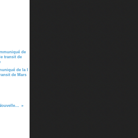
uniqué de la l
transit de Mars
Edition des Chroniques de Kanaky (Nouvelle-Calédonie) d'Hamid Mokaddem