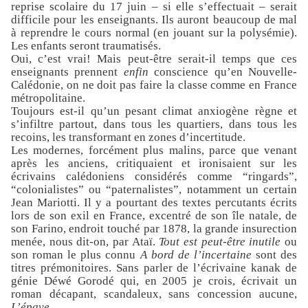
reprise scolaire du 17 juin – si elle s’effectuait – serait
difficile pour les enseignants. Ils auront beaucoup de mal
à reprendre le cours normal (en jouant sur la polysémie).
Les enfants seront traumatisés.
Oui, c’est vrai! Mais peut-être serait-il temps que ces
enseignants prennent
enfin
conscience qu’en Nouvelle-
Calédonie, on ne doit pas faire la classe comme en France
métropolitaine.
Toujours est-il qu’un pesant climat anxiogène règne et
s’infiltre partout, dans tous les quartiers, dans tous les
recoins, les transformant en zones d’incertitude.
Les modernes, forcément plus malins, parce que venant
après les anciens, critiquaient et ironisaient sur les
écrivains calédoniens considérés comme “ringards”,
“colonialistes” ou “paternalistes”, notamment un certain
Jean Mariotti. Il y a pourtant des textes percutants écrits
lors de son exil en France, excentré de son île natale, de
son Farino, endroit touché par 1878, la grande insurection
menée, nous dit-on, par Ataï.
Tout est peut-être inutile
ou
son roman le plus connu
A bord de l’incertaine
sont des
titres prémonitoires. Sans parler de l’écrivaine kanak de
génie Déwé Gorodé qui, en 2005 je crois, écrivait un
roman décapant, scandaleux, sans concession aucune,
L’épave
.