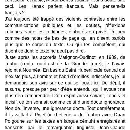
ceci. Les Kanak parlent français. Mais pensent-ils
français ?
J’ai toujours été frappé des violents contrastes entre les
communications publiques et les doutes, réflexions
critiques, voire les certitudes, élaborés en privé. Un peu
comme des notes de bas de page qui en disent parfois
plus que le corps du texte. Ou qui les complètent, qui
disent ce dont le texte ne peut pas dire.
Juste après les accords Matignon-Oudinot, en 1989, de
Touho (centre nord-est de la Grande Terre), je l’avais
rejoint à Nouméa. En bas du Saint Hubert, café central qui
n’existe plus, à l’ombre et l’abri d’oreilles indiscrètes, je lui
demandais son avis sur ce qui se jouait ici. De dépit, il
susurra, presque par peur d’être entendu, qu’il avouait ne
plus rien comprendre. D’un esprit aussi savant, concis et
incisif, ce ton sonnait comme celui d’une docte ignorance.
Non de l’inverse, une ignorance docte. Tout dernièrement,
il travaillait à Pweï (« chefferie » de Touho) avec Daan
Poigoune sur les textes en langue cémuhî enregistrés et
transcrits par le remarquable linguiste Jean-Claude