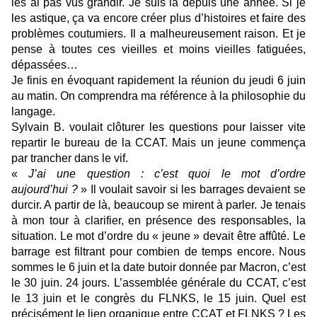
les ai pas vus grandir. Je suis là depuis une année. Si je
les astique, ça va encore créer plus d’histoires et faire des
problèmes coutumiers. Il a malheureusement raison. Et je
pense à toutes ces vieilles et moins vieilles fatiguées,
dépassées…
Je finis en évoquant rapidement la réunion du jeudi 6 juin
au matin. On comprendra ma référence à la philosophie du
langage.
Sylvain B. voulait clôturer les questions pour laisser vite
repartir le bureau de la CCAT. Mais un jeune commença
par trancher dans le vif.
«
J’ai une question : c’est quoi le mot d’ordre
aujourd’hui ?
» Il voulait savoir si les barrages devaient se
durcir. A partir de là, beaucoup se mirent à parler. Je tenais
à mon tour à clarifier, en présence des responsables, la
situation. Le mot d’ordre du « jeune » devait être affûté. Le
barrage est filtrant pour combien de temps encore. Nous
sommes le 6 juin et la date butoir donnée par Macron, c’est
le 30 juin. 24 jours. L’assemblée générale du CCAT, c’est
le 13 juin et le congrès du FLNKS, le 15 juin. Quel est
précisément le lien organique entre CCAT et FLNKS ? Les