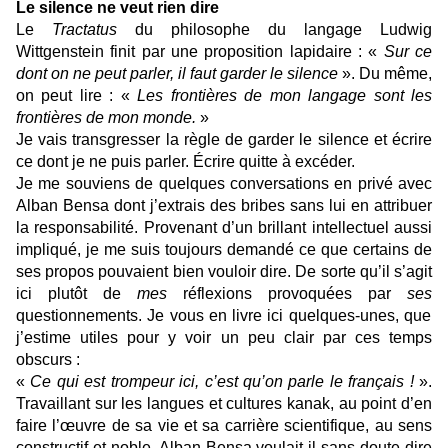
Le silence ne veut rien dire
Le
Tractatus
du philosophe du langage Ludwig
Wittgenstein finit par une proposition lapidaire : «
Sur ce
dont on ne peut parler, il faut garder le silence
». Du même,
on peut lire : «
Les frontières de mon langage sont les
frontières de mon monde.
»
Je vais transgresser la règle de garder le silence et écrire
ce dont je ne puis parler. Écrire quitte à excéder.
Je me souviens de quelques conversations en privé avec
Alban Bensa dont j’extrais des bribes sans lui en attribuer
la responsabilité. Provenant d’un brillant intellectuel aussi
impliqué, je me suis toujours demandé ce que certains de
ses propos pouvaient bien vouloir dire. De sorte qu’il s’agit
ici plutôt de
mes
réflexions provoquées par
ses
questionnements. Je vous en livre ici quelques-unes, que
j’estime utiles pour y voir un peu clair par ces temps
obscurs :
«
Ce qui est trompeur ici, c’est qu’on parle le français !
».
Travaillant sur les langues et cultures kanak, au point d’en
faire l’œuvre de sa vie et sa carrière scientifique, au sens
constructif et noble, Alban Bensa voulait-il sans doute dire