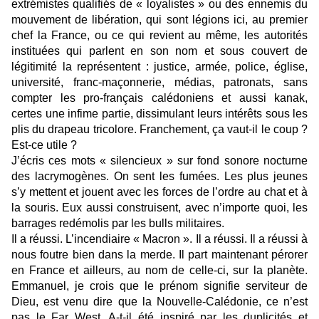
extrémistes qualifiés de « loyalistes » ou des ennemis du
mouvement de libération, qui sont légions ici, au premier
chef la France, ou ce qui revient au même, les autorités
instituées qui parlent en son nom et sous couvert de
légitimité la représentent : justice, armée, police, église,
université, franc-maçonnerie, médias, patronats, sans
compter les pro-français calédoniens et aussi kanak,
certes une infime partie, dissimulant leurs intérêts sous les
plis du drapeau tricolore. Franchement, ça vaut-il le coup ?
Est-ce utile ?
J’écris ces mots « silencieux » sur fond sonore nocturne
des lacrymogènes. On sent les fumées. Les plus jeunes
s’y mettent et jouent avec les forces de l’ordre au chat et à
la souris. Eux aussi construisent, avec n’importe quoi, les
barrages redémolis par les bulls militaires.
Il a réussi. L’incendiaire « Macron ». Il a réussi. Il a réussi à
nous foutre bien dans la merde. Il part maintenant pérorer
en France et ailleurs, au nom de celle-ci, sur la planète.
Emmanuel, je crois que le prénom signifie serviteur de
Dieu, est venu dire que la Nouvelle-Calédonie, ce n’est
pas le Far West. A-t-il été inspiré par les duplicités et