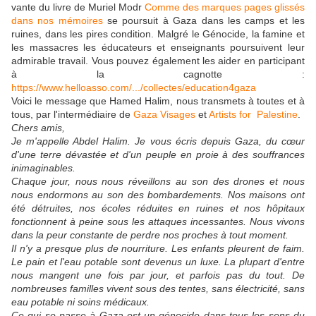
vante du livre de Muriel Modr
Comme des marques pages glissés
dans nos mémoires
se poursuit à Gaza dans les camps et les
ruines, dans les pires condition. Malgré le Génocide
, la famine et
les massacres les éducateurs et enseignants poursuivent leur
admirable travail. Vous pouvez également les aider en participant
à la cagnotte :
https://www.helloasso.com/.../collectes/education4gaza
Voici le message que Hamed Halim, nous transmets à toutes et à
tous, par l'intermédiaire de
Gaza Visages
et
Artists for Palestine
.
Chers amis,
Je m'appelle Abdel Halim. Je vous écris depuis Gaza, du cœur
d'une terre dévastée et d'un peuple en proie à des souffrances
inimaginables.
Chaque jour, nous nous réveillons au son des drones et nous
nous endormons au son des bombardements. Nos maisons ont
été détruites, nos écoles réduites en ruines et nos hôpitaux
fonctionnent à peine sous les attaques incessantes. Nous vivons
dans la peur constante de perdre nos proches à tout moment.
Il n'y a presque plus de nourriture. Les enfants pleurent de faim.
Le pain et l'eau potable sont devenus un luxe. La plupart d'entre
nous mangent une fois par jour, et parfois pas du tout. De
nombreuses familles vivent sous des tentes, sans électricité, sans
eau potable ni soins médicaux.
Ce qui se passe à Gaza est un génocide dans tous les sens du