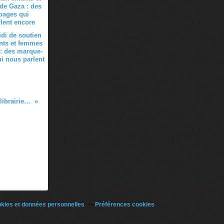
di de soutien
nts et femmes
: des marque-
i nous parlent
Mohamed Bensaada le 26 janvier à la librairie transit de Marseille
kies et données personnelles
Préférences cookies