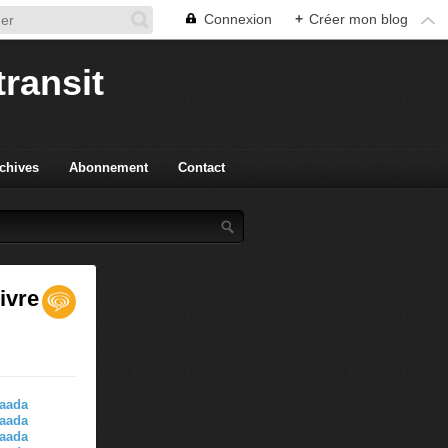
Connexion
+
Créer mon blog
transit
chives
Abonnement
Contact
ivre