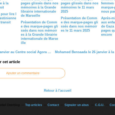
pour lire l
estinienne
Présentation de Comm
Après-mi
 transit
Présentation de Comm
e des marque-pages gli
aux enfa
e des marque-pages gli
ssés dans nos mémoir
de Gaza 
ssés dans nos mémoir
es le 11 mars 2025
pages qu
es à la Grande librairie
encore
internationale de Marse
ille
Mardi 17 janvier au Centre social Agora à Marseille 14ème
cet article
Ajouter un commentaire
Retour à l'accueil
ortail Overblog
Top articles
Contact
Signaler un abus
C.G.U.
Coo