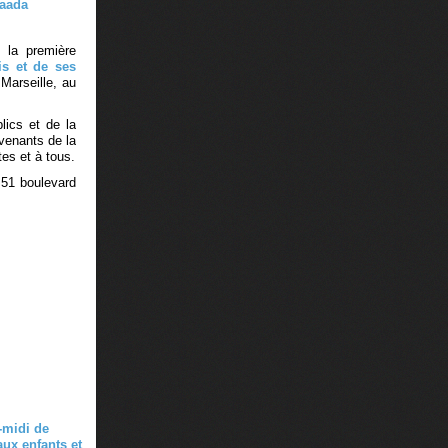
 la première
is et de ses
Marseille, au
ics et de la
venants de la
tes et à tous.
 51 boulevard