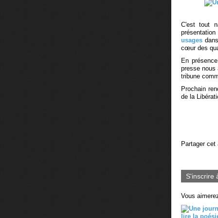
C'est tout 
présentation
usages
dans
cœur des qua
En présence
presse nous 
tribune comme
Prochain ren
de la Libérat
Partager cet 
S'inscrire 
Vous aimerez