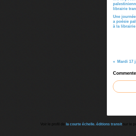
Une journée 
a poésie pal
à la librairie
Commenter 
Voir le profil de
la courte échelle. éditions transit
sur le p