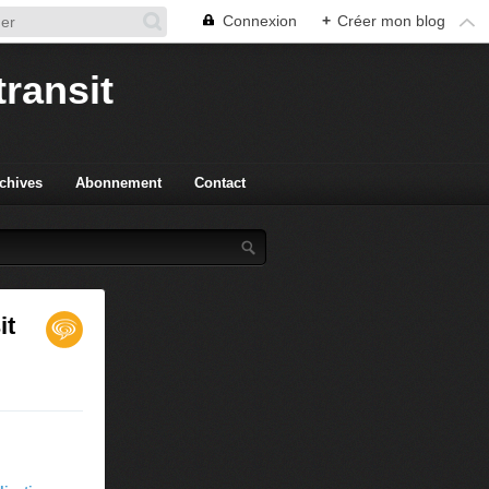
Connexion
+
Créer mon blog
transit
chives
Abonnement
Contact
it