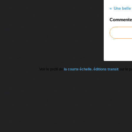
Commenter 
Voir le profil de
la courte échelle. éditions transit
sur le p