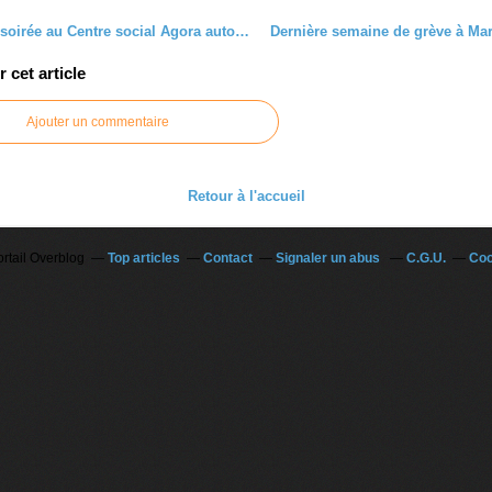
Une belle soirée au Centre social Agora autour du livre de Mohamed Bensaada
cet article
Ajouter un commentaire
Retour à l'accueil
ortail Overblog
Top articles
Contact
Signaler un abus
C.G.U.
Coo