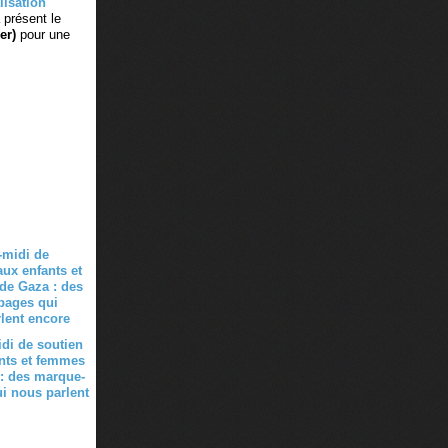
lisation
présent le
er)
pour une
di de soutien
nts et femmes
: des marque-
i nous parlent