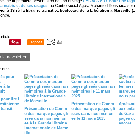
cès de la première présentation de son ouvrage
LEGALIZE IT
Pour une léga
Cannabis et de ses usages
, au Centre social Agora Mohamed Bensaada sera 
ier à 19h à la librairie transit 51 boulevard de la Libération à Marseille (1
ontre.
article
Repost
0
à la newsletter
 aussi :
pour lire l
estinienne
Présentation de Comm
Après-mi
 transit
Présentation de Comm
e des marque-pages gli
aux enfa
e des marque-pages gli
ssés dans nos mémoir
de Gaza 
ssés dans nos mémoir
es le 11 mars 2025
pages qu
es à la Grande librairie
encore
internationale de Marse
ille