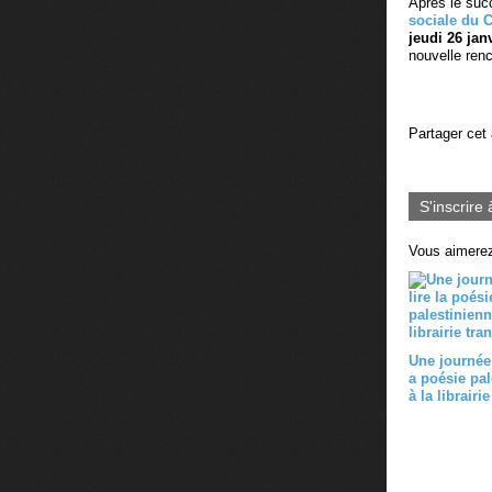
Après le suc
sociale du 
jeudi 26 janv
nouvelle renc
Partager cet 
S'inscrire 
Vous aimerez
Une journée 
a poésie pal
à la librairie