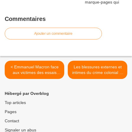
Commentaires
Ajouter un commentaire
< Emmanuel Macron face
Les blessures externes et
aux victimes des essais
intimes du crime colonial et
nucléaires français
du crime nucléaire >
Hébergé par Overblog
Top articles
Pages
Contact
Signaler un abus