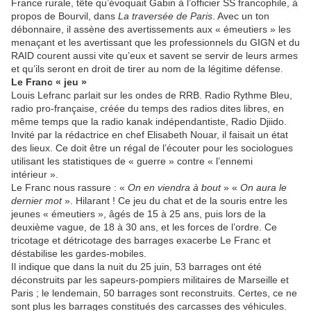
France rurale, tête qu’évoquait Gabin à l’officier SS francophile, à
propos de Bourvil, dans
La traversée de Paris
. Avec un ton
débonnaire, il assène des avertissements aux « émeutiers » les
menaçant et les avertissant que les professionnels du GIGN et du
RAID courent aussi vite qu’eux et savent se servir de leurs armes
et qu’ils seront en droit de tirer au nom de la légitime défense.
Le Franc « jeu »
Louis Lefranc parlait sur les ondes de RRB. Radio Rythme Bleu,
radio pro-française, créée du temps des radios dites libres, en
même temps que la radio kanak indépendantiste, Radio Djiido.
Invité par la rédactrice en chef Elisabeth Nouar, il faisait un état
des lieux. Ce doit être un régal de l’écouter pour les sociologues
utilisant les statistiques de « guerre » contre « l’ennemi
intérieur ».
Le Franc nous rassure : «
On en viendra à bout
» «
On aura le
dernier mot
». Hilarant ! Ce jeu du chat et de la souris entre les
jeunes « émeutiers », âgés de 15 à 25 ans, puis lors de la
deuxième vague, de 18 à 30 ans, et les forces de l’ordre. Ce
tricotage et détricotage des barrages exacerbe Le Franc et
déstabilise les gardes-mobiles.
Il indique que dans la nuit du 25 juin, 53 barrages ont été
déconstruits par les sapeurs-pompiers militaires de Marseille et
Paris ; le lendemain, 50 barrages sont reconstruits. Certes, ce ne
sont plus les barrages constitués des carcasses des véhicules.