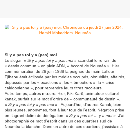
Si y a pas toi y a (pas) moi
Le slogan «
Si y a pas toi y a pas moi
» scandait le refrain du
« destin commun » en plein ADN, « Accord de Nouméa ». Hier
commémoration du 26 juin 1988 la poignée de main Lafleur-
Tjibaou était éclipsée par les médias occupés, obnubilés, affairés,
dépassés par les « exactions », les « émeutiers », la « crise
calédonienne », pour reprendre leurs titres racoleurs.
Autre temps, autres mœurs. Hier, Kiki Karë, animateur culturel
kanak, surfait sur le mot d’ordre de « communauté de destin ».
«
Si y a pas toi y a pas moi
».
Aujourd’hui, d’autres Kanak, bien
plus jeunes, anonymes, font à leur tour de l’esprit. Négation prise
en flagrant délire de dénégation. «
Si y a pas toi … y a moi
». J’ai
photographié ce mot d’esprit dans un des quartiers sud de
Nouméa la blanche. Dans un autre de ces quartiers, j’assistais à