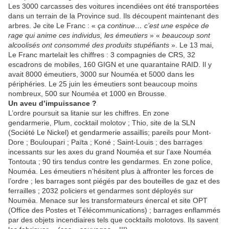
Les 3000 carcasses des voitures incendiées ont été transportées
dans un terrain de la Province sud. Ils découpent maintenant des
arbres. Je cite Le Franc : «
ça continue… c’est une espèce de
rage qui anime ces individus, les émeutiers
» «
beaucoup sont
alcoolisés ont consommé des produits stupéfiants
». Le 13 mai,
Le Franc martelait les chiffres : 3 compagnies de CRS, 32
escadrons de mobiles, 160 GIGN et une quarantaine RAID. Il y
avait
8000 émeutiers, 3000 sur Nouméa et 5000 dans les
périphéries. Le 25 juin les émeutiers sont beaucoup moins
nombreux, 500 sur Nouméa et 1000 en Brousse.
Un aveu d’impuissance ?
L’ordre poursuit sa litanie sur les chiffres. En zone
gendarmerie, Plum, cocktail molotov ; Thio, site de la SLN
(Société Le Nickel) et gendarmerie assaillis; pareils pour Mont-
Dore ; Bouloupari ; Païta ; Koné ; Saint-Louis ; des barrages
incessants sur les axes du grand Nouméa et sur l’axe Nouméa
Tontouta ; 90 tirs tendus contre les gendarmes. En zone police,
Nouméa. Les émeutiers n’hésitent plus à affronter les forces de
l’ordre ; les barrages sont piégés par des bouteilles de gaz et des
ferrailles ; 2032 policiers et gendarmes sont déployés sur
Nouméa. Menace sur les transformateurs énercal et site OPT
(Office des Postes et Télécommunications) ; barrages enflammés
par des objets incendiaires tels que cocktails molotovs. Ils savent