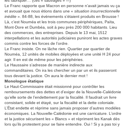
les fabriquer… (ces « sauvages » !!!)
Le Franc rapporte que Macron en personne n’avait jamais vu ça
et avouait que nous étions dans une «
situation insurrectionnelle
inédite
». 84-88, les événements s’étaient produits en Brousse !
Là, c’est Nouméa et les trois communes périphériques, Païta,
Mont-Dore et Dumbéa, soit à peu près 200 000 habitants. Lieu
des commerces, des entreprises. Depuis le 13 mai, 1512
interpellations et les autorités judiciaires puniront les actes graves
commis contre les forces de l’ordre.
Le Franc insiste. On ne lâche rien. Quartier par quartier de
Nouméa, 12 unités de mobiles déployées et une unité H 24 pour
agir. Il en est de même pour les périphéries.
Le Haussaire s’adresse de manière indirecte aux
commanditaires. On ira les chercher un par un et ils passeront
tous devant la justice. On aura le dernier mot !
Monologue étatique
Le Haut-Commissaire était missionné pour contrôler les
remboursements des dettes et d’exiger de la Nouvelle-Calédonie
qu’elle sorte de l’endettement par la fiscalité. Il faudrait un livre
consistant, solide et étayé, sur la fiscalité et la dette coloniale.
L’État endette et réprime sans jamais proposer d’autres modèles
économiques. La Nouvelle-Calédonie est une carricature. L’ordre
et la justice sécurisent les « Blancs » et répriment les Kanak dès
lors qu’ils protestent pour se faire entendre. Oui ! Si y a pas toi y