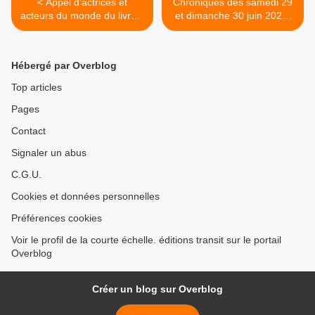
< Appel d’actrices et
Chroniques des samedi 29
acteurs du monde du livre à
et dimanche 30 juin 2024.
voter pour le Nouveau
Hamid Mokaddem. Nouméa
Front populaire
>
Hébergé par Overblog
Top articles
Pages
Contact
Signaler un abus
C.G.U.
Cookies et données personnelles
Préférences cookies
Voir le profil de la courte échelle. éditions transit sur le portail
Overblog
Créer un blog sur Overblog