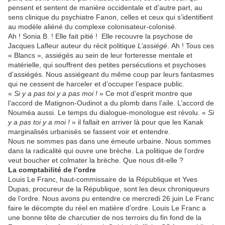
pensent et sentent de manière occidentale et d’autre part, au
sens clinique du psychiatre Fanon, celles et ceux qui s’identifient
au modèle aliéné du complexe colonisateur-colonisé.
Ah ! Sonia B. ! Elle fait pitié !
Elle recouvre la psychose de
Jacques Lafleur
auteur du récit politique
L’assiégé
.
Ah ! Tous ces
« Blancs », assiégés au sein de leur forteresse mentale et
matérielle, qui souffrent des petites persécutions et psychoses
d’assiégés. Nous assiégeant du même coup par leurs fantasmes
qui ne cessent de harceler et d’occuper l’espace public.
«
Si y a pas toi y a pas moi !
» Ce mot d’esprit montre que
l’accord de Matignon-Oudinot a du plomb dans l’aile. L’accord de
Nouméa aussi. Le temps du dialogue-monologue est révolu. «
Si
y a pas toi y a moi !
» il fallait en arriver là pour que les Kanak
marginalisés urbanisés se fassent voir et entendre.
Nous ne sommes pas dans une émeute urbaine. Nous sommes
dans la radicalité qui ouvre une brèche. La politique de l’ordre
veut boucher et colmater la brèche. Que nous dit-elle ?
La comptabilité de l’ordre
Louis Le Franc, haut-commissaire de la République et Yves
Dupas, procureur de la République, sont les deux chroniqueurs
de l’ordre. Nous avons pu entendre ce mercredi 26 juin Le Franc
faire le décompte du réel en matière d’ordre. Louis Le Franc a
une bonne tête de charcutier de nos terroirs du fin fond de la