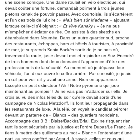
une scène comique. Une dame roulait en vélo électrique, qui
devait coûter une fortune, demandait poliment à trois jeunes
piétons kanak de pouvoir passer. Avec courtoisie, ils s’écartèrent
et l’un des trois de lui dire : «
Mais bien sûr Madame
» ajoutant
lorsque celle-ci s’éloignait : «
Et Vive Kanaky !
» Je ne pus
m’empêcher d’éclater de rire. On assiste à des sketchs en
déambulant dans Nouméa. Dans un autre quartier sud, proche
des restaurants, échoppes, bars et hôtels à touristes, à proximité
de mer, je surprends Sonia Backès sortir de je ne sais où,
traversant la route, juste devant moi et rejoindre un Suv. Encadré
de trois hommes dont deux donnaient l’apparence d’être des
professionnels de la sécurité. Au moment où je dépasse leur
véhicule, l’un d’eux ouvre le coffre arrière. Par curiosité, je jetais
un œil pour voir s’il y avait une arme. Rien en apparence.
Excepté un petit extincteur ! Ah ! Notre pyromane qui joue
maintenant au pompier ! Je ne vais pas m’attarder sur elle. Je
crois au vu des infos télés du soir qu’elle devait sortir d’une
campagne de Nicolas Metzdorff. Ils font leur propagande dans
les restaurants de luxe.
A la télé, on voyait le candidat pérorer
devant un parterre de « Blancs » des quartiers mondains.
Accompagné des 3 B : Blaise/Backès/Brial. Eux ne risquent rien
tant ils sont sécurisés par la justice et l’ordre Dupas/Le Franc. Je
tiens à mettre des guillemets au mot « Blanc » l’entendant d’une
part, au sens conféré par Artaud, à savoir, celles et ceux qui