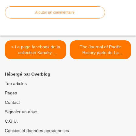
Ajouter un commentaire
< La page facebook de la
The Journal of Pacific
collection Kanaky-
History parle de La
Calédonie
Littérature irradiée
d'Andréas Pfersmann. >
Hébergé par Overblog
Top articles
Pages
Contact
Signaler un abus
C.G.U.
Cookies et données personnelles