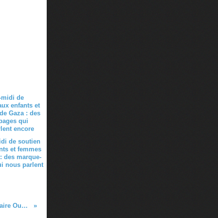
di de soutien
nts et femmes
: des marque-
i nous parlent
20ème Salon international du livre insulaire Ouessant 23-26 août 2018