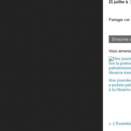
21 juiller à
Partager cet 
S'inscrire 
Vous aimerez
Une journée 
a poésie pal
à la librairie