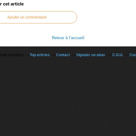
cet article
Ajouter un commentaire
Retour à l'accueil
ortail Overblog
Top articles
Contact
Signaler un abus
C.G.U.
Coo