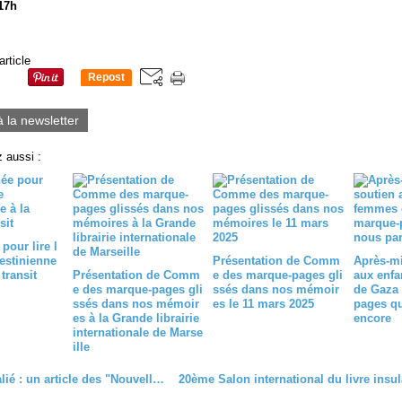
 17h
article
Repost
0
à la newsletter
 aussi :
pour lire l
estinienne
Présentation de Comm
Après-mi
 transit
Présentation de Comm
e des marque-pages gli
aux enfa
e des marque-pages gli
ssés dans nos mémoir
de Gaza 
ssés dans nos mémoir
es le 11 mars 2025
pages qu
es à la Grande librairie
encore
internationale de Marse
ille
L'Essentialié : un article des "Nouvelles calédoniennes"