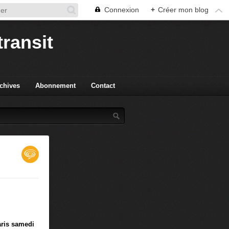
Connexion
+
Créer mon blog
transit
chives
Abonnement
Contact
aris samedi