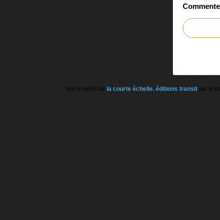
Commenter 
Voir le profil de
la courte échelle. éditions transit
sur le p