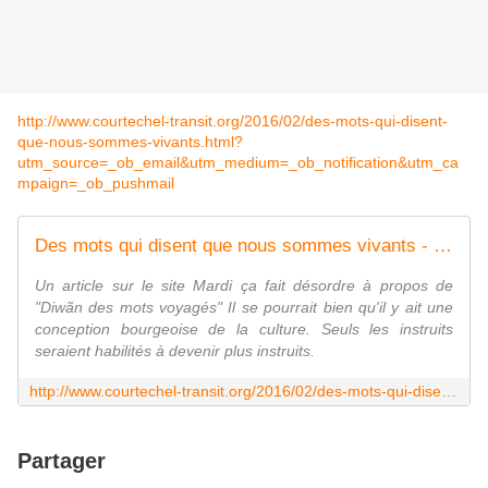
http://www.courtechel-transit.org/2016/02/des-mots-qui-disent-
que-nous-sommes-vivants.html?
utm_source=_ob_email&utm_medium=_ob_notification&utm_ca
mpaign=_ob_pushmail
Des mots qui disent que nous sommes vivants - la courte échelle. éditions transit
Un article sur le site Mardi ça fait désordre à propos de
"Diwãn des mots voyagés" Il se pourrait bien qu'il y ait une
conception bourgeoise de la culture. Seuls les instruits
seraient habilités à devenir plus instruits.
http://www.courtechel-transit.org/2016/02/des-mots-qui-disent-que-nous-sommes-vivants.html?utm_source=_ob_email&utm_medium=_ob_notification&utm_campaign=_ob_pushmail
Partager