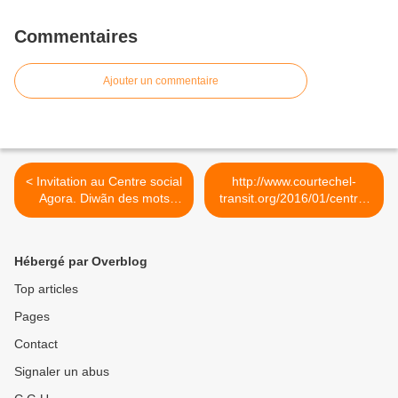
Commentaires
Ajouter un commentaire
< Invitation au Centre social
http://www.courtechel-
Agora. Diwãn des mots
transit.org/2016/01/centre-
voyagés - la courte échelle.
social-agora-presentation-
éditions transit
rencontre-de-diwan-des-
mots... >
Hébergé par Overblog
Top articles
Pages
Contact
Signaler un abus