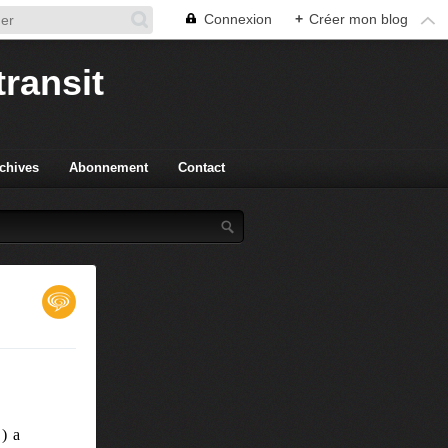
Connexion
+
Créer mon blog
transit
chives
Abonnement
Contact
.) a