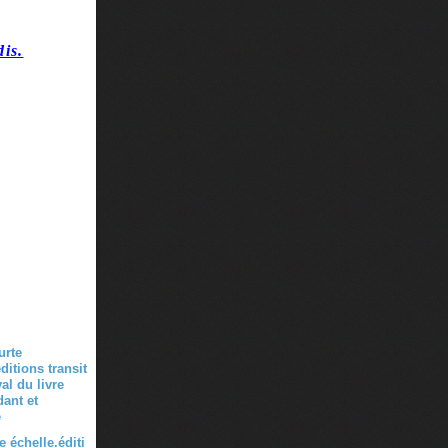
dis.
 échelle.éditi