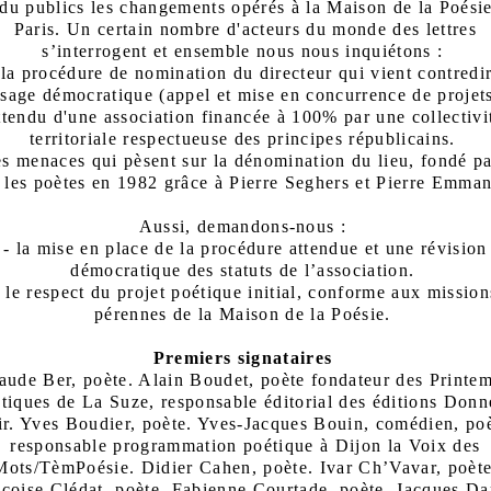
du publics les changements opérés à la Maison de la Poési
Paris. Un certain nombre d'acteurs du monde des lettres
s’interrogent et ensemble nous nous inquiétons :
 la procédure de nomination du directeur qui vient contredi
sage démocratique (appel et mise en concurrence de projet
ttendu d'une association financée à 100% par une collectivi
territoriale respectueuse des principes républicains.
es menaces qui pèsent sur la dénomination du lieu, fondé pa
 les poètes en 1982 grâce à Pierre Seghers et Pierre Emma
Aussi, demandons-nous :
- la mise en place de la procédure attendue et une révision
démocratique des statuts de l’association.
- le respect du projet poétique initial, conforme aux mission
pérennes de la Maison de la Poésie.
Premiers signataires
aude Ber, poète. Alain Boudet, poète fondateur des Printe
tiques de La Suze, responsable éditorial des éditions Donn
ir. Yves Boudier, poète. Yves-Jacques Bouin, comédien, poè
responsable programmation poétique à Dijon la Voix des
Mots/TèmPoésie. Didier Cahen, poète. Ivar Ch’Vavar, poète
çoise Clédat, poète. Fabienne Courtade, poète. Jacques Da