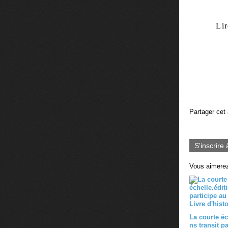
Li
Partager cet 
S'inscrire 
Vous aimerez
La courte éc
ns transit p