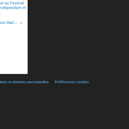
it au Festival
 indépendant et
e
Vingt-neuf visions dans l'exil de Brahim Hadj Slimane
kies et données personnelles
Préférences cookies