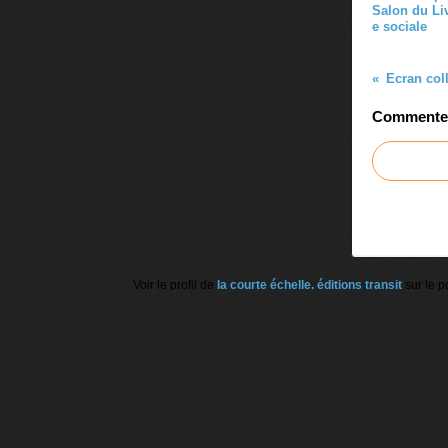
Salon du Liv
e sociale
Commenter 
Voir le profil de
la courte échelle. éditions transit
sur le p