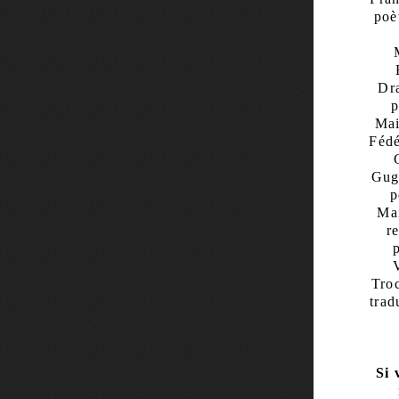
poè
Dr
p
Mai
Fédé
Gugl
p
Mai
r
Troc
trad
Si 