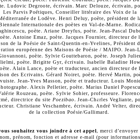
te. Ludovic Degroote, écrivain. Marc Delouze, écrivain, po
Les Parvis Poétiques, Conseiller littéraire des Voix de la
Méditerranée de Lodève. Henri Deluy, poète, président de l
Biennale Internationale des poètes en Val-de-Marne. Rodic
aghincescu, poète. Ariane Dreyfus, poète. Jean-Pascal Dubo
oète. Antoine Emaz, poète. Jacques Fournier, directeur de 
son de la Poésie de Saint-Quentin-en-Yvelines, Président d
ration européenne des Maisons de Poésie / MAIPO. Jean-
Giovannoni, poète. Sylvie Gouttebaron, poète. Joseph Julie
ielmi, poète. Brigitte Gyr, écrivain. Isabelle Baladine Ho
oète. Alain Lance, poète et traducteur, ancien directeur de 
son des Ecrivains. Gérard Noiret, poète. Hervé Martin, po
evuiste. Jean-Yves Masson, poète et traducteur. Louis Monie
photographe. Alexis Pelletier, poète. Marius Daniel Popescu
Valérie Rouzeau, poète. Sylvie Sohier, professeure. Florenc
mé, directrice du site
Poezibao
. Jean-Charles Vegliante, p
ucteur. Christiane Veschambre, écrivain. André Velter, dire
de la collection Poésie/Gallimard.
vous souhaitez vous joindre à cet appel
, merci d’envoyer
nom, prénom, fonction et adresse e-mail (pour information