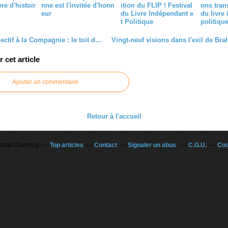
re d'histoir
nne est l'invitée d'honn
ition du FLIP ! Festival
ons trans
eur
du Livre Indépendant e
du livre
t Politique
politiqu
Ecran collectif à la Compagnie : le toit du monde.
cet article
Ajouter un commentaire
Retour à l'accueil
ortail Overblog
Top articles
Contact
Signaler un abus
C.G.U.
Coo