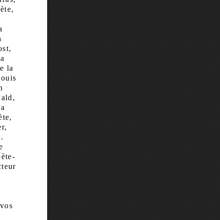
ète,
a
a
st,
la
e la
Louis
n
wald,
la
ète,
r,
.
e
oète-
cteur
 vos
s