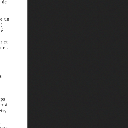
e de
re un
s)
té
r et
nuel.
s
mps
er à
te,
.
rras,