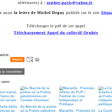
ultérieures) à :
orphee.paris@yahoo.fr
re aussi
la lettre de Michel Deguy
publiée sur le site
Sitau
Télécharger le pdf de cet appel
Téléchargement Appel du collectif Orphée
article
Repost
0
à la newsletter
 aussi :
helle.éditio
Au Marché de la poésie
articipe au
où la Poésie palestinie
Marseille : Première éd
La Courte