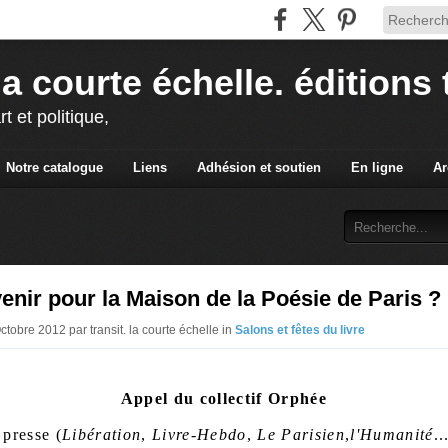
la courte échelle. éditions 
rt et politique,
Notre catalogue
Liens
Adhésion et soutien
En ligne
Ar
enir pour la Maison de la Poésie de Paris ?
ctobre 2012 par transit. la courte échelle in
Salons et fêtes du livre
Appel du collectif Orphée
 presse (
Libération
,
Livre-Hebdo
,
Le Parisien
,
l'Humanité
..