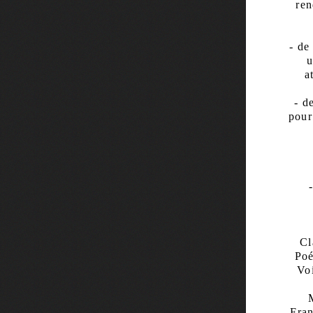
ren
- de
u
a
- d
pour
Cl
Poé
Vo
Fran