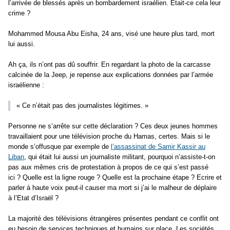
l’arrivée de blessés après un bombardement israélien. Etait-ce cela leur
crime ?
Mohammed Mousa Abu Eisha, 24 ans, visé une heure plus tard, mort
lui aussi.
Ah ça, ils n’ont pas dû souffrir. En regardant la photo de la carcasse
calcinée de la Jeep, je repense aux explications données par l’armée
israélienne :
« Ce n’était pas des journalistes légitimes. »
Personne ne s’arrête sur cette déclaration ? Ces deux jeunes hommes
travaillaient pour une télévision proche du Hamas, certes. Mais si le
monde s’offusque par exemple de
l’assassinat de Samir Kassir au
Liban
, qui était lui aussi un journaliste militant, pourquoi n’assiste-t-on
pas aux mêmes cris de protestation à propos de ce qui s’est passé
ici ? Quelle est la ligne rouge ? Quelle est la prochaine étape ? Ecrire et
parler à haute voix peut-il causer ma mort si j’ai le malheur de déplaire
à l’Etat d’Israël ?
La majorité des télévisions étrangères présentes pendant ce conflit ont
eu besoin de services techniques et humains sur place. Les sociétés