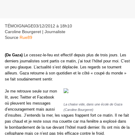
TÉMOIGNAGE03/12/2012 à 18h10
Caroline Bourgeret | Journaliste
Source
Rue89
(De Gaza)
Le cessez-le-feu est effectif depuis plus de trois jours. Les
derniers journalistes sont partis ce matin, j’ai tout l’hôtel pour moi. C’est
un peu glauque. L’actualité s’est déplacée. Les regards se tournent
ailleurs. Gaza retourne à son quotidien et le côté « coupé du monde »
se fait soudainement sentir.
Je me retrouve seule sur mon
lit, avec Twitter et Facebook
où pleuvent les messages
La chaise vide, dans une école de Gaza
d’encouragement mais aussi
(Caroline Bourgeret)
d’insultes. J’entends la mer, les vagues frappent fort ce matin. Il ne fait
pas chaud et je reste sous ma couette car ma fenêtre a explosé dans
le bombardement de la rue devant l’hôtel mardi dernier. Ils ont mis de la
cellophane mais ce n’est pas très efficace contre le froid.