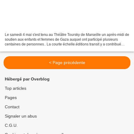
Le samedi 4 mai s'est tenu au Théâtre Toursky de Marseille un après-midi de
soutien aux enfants et femmes de Gaza auquel ont participé plusieurs
centaines de personnes.. La courte échelle.éditions transit y a contribué
avec le diaporama "Personne ne s'habitue...
< Page précédente
Hébergé par Overblog
Top articles
Pages
Contact
Signaler un abus
C.G.U.