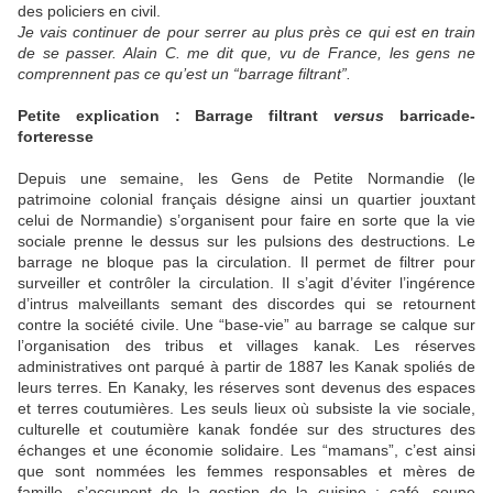
des policiers en civil.
Je vais continuer de pour serrer au plus près ce qui est en train
de se passer. Alain C. me dit que, vu de France, les gens ne
comprennent pas ce qu’est un “barrage filtrant”.
Petite explication : Barrage filtrant
versus
barricade-
forteresse
Depuis une semaine, les Gens de Petite Normandie (le
patrimoine colonial français désigne ainsi un quartier jouxtant
celui de Normandie) s’organisent pour faire en sorte que la vie
sociale prenne le dessus sur les pulsions des destructions. Le
barrage ne bloque pas la circulation. Il permet de filtrer pour
surveiller et contrôler la circulation. Il s’agit d’éviter l’ingérence
d’intrus malveillants semant des discordes qui se retournent
contre la société civile. Une “base-vie” au barrage se calque sur
l’organisation des tribus et villages kanak. Les réserves
administratives ont parqué à partir de 1887 les Kanak spoliés de
leurs terres. En Kanaky, les réserves sont devenus des espaces
et terres coutumières. Les seuls lieux où subsiste la vie sociale,
culturelle et coutumière kanak fondée sur des structures des
échanges et une économie solidaire. Les “mamans”, c’est ainsi
que sont nommées les femmes responsables et mères de
famille, s’occupent de la gestion de la cuisine : café, soupe