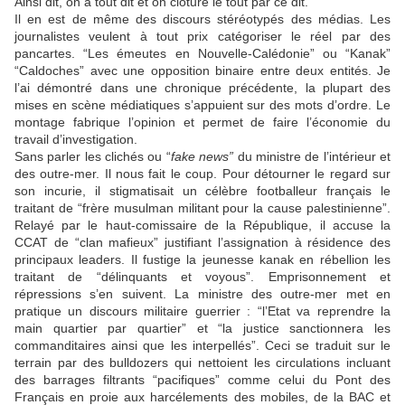
Ainsi dit, on a tout dit et on clôture le tout par ce dit.
Il en est de même des discours stéréotypés des médias. Les
journalistes veulent à tout prix catégoriser le réel par des
pancartes. “Les émeutes en Nouvelle-Calédonie” ou “Kanak”
“Caldoches” avec une opposition binaire entre deux entités. Je
l’ai démontré dans une chronique précédente, la plupart des
mises en scène médiatiques s’appuient sur des mots d’ordre. Le
montage fabrique l’opinion et permet de faire l’économie du
travail d’investigation.
Sans parler les clichés ou “
fake news”
du ministre de l’intérieur et
des outre-mer. Il nous fait le coup. Pour détourner le regard sur
son incurie, il stigmatisait un célèbre footballeur français le
traitant de “frère musulman militant pour la cause palestinienne”.
Relayé par le haut-comissaire de la République, il accuse la
CCAT de “clan mafieux” justifiant l’assignation à résidence des
principaux leaders. Il fustige la jeunesse kanak en rébellion les
traitant de “délinquants et voyous”. Emprisonnement et
répressions s’en suivent. La ministre des outre-mer met en
pratique un discours militaire guerrier : “l’Etat va reprendre la
main quartier par quartier” et “la justice sanctionnera les
commanditaires ainsi que les interpellés”. Ceci se traduit sur le
terrain par des bulldozers qui nettoient les circulations incluant
des barrages filtrants “pacifiques” comme celui du Pont des
Français en proie aux harcélements des mobiles, de la BAC et