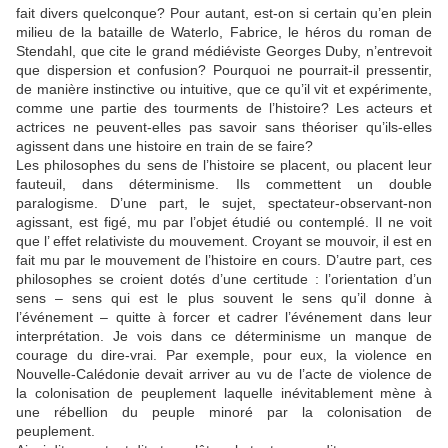
fait divers quelconque? Pour autant, est-on si certain qu’en plein
milieu de la bataille de Waterlo, Fabrice, le héros du roman de
Stendahl, que cite le grand médiéviste Georges Duby, n’entrevoit
que dispersion et confusion? Pourquoi ne pourrait-il pressentir,
de manière instinctive ou intuitive, que ce qu’il vit et expérimente,
comme une partie des tourments de l’histoire? Les acteurs et
actrices ne peuvent-elles pas savoir sans théoriser qu’ils-elles
agissent dans une histoire en train de se faire?
Les philosophes du sens de l’histoire se placent, ou placent leur
fauteuil, dans déterminisme. Ils commettent un double
paralogisme. D’une part, le sujet, spectateur-observant-non
agissant, est figé, mu par l’objet étudié ou contemplé. Il ne voit
que l’ effet relativiste du mouvement. Croyant se mouvoir, il est en
fait mu par le mouvement de l’histoire en cours. D’autre part, ces
philosophes se croient dotés d’une certitude : l’orientation d’un
sens – sens qui est le plus souvent le sens qu’il donne à
l’événement – quitte à forcer et cadrer l’événement dans leur
interprétation. Je vois dans ce déterminisme un manque de
courage du dire-vrai. Par exemple, pour eux, la violence en
Nouvelle-Calédonie devait arriver au vu de l’acte de violence de
la colonisation de peuplement laquelle inévitablement mène à
une rébellion du peuple minoré par la colonisation de
peuplement.