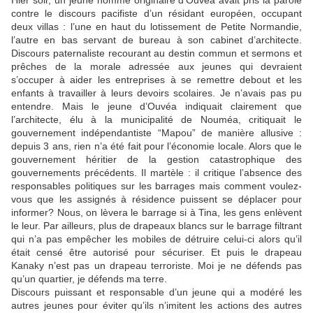
Hier soir, un jeune homme originaire d’Ouvéa avait pris la parole
contre le discours pacifiste d’un résidant européen, occupant
deux villas : l’une en haut du lotissement de Petite Normandie,
l’autre en bas servant de bureau à son cabinet d’architecte.
Discours paternaliste recourant au destin commun et sermons et
prêches de la morale adressée aux jeunes qui devraient
s’occuper à aider les entreprises à se remettre debout et les
enfants à travailler à leurs devoirs scolaires. Je n’avais pas pu
entendre. Mais le jeune d’Ouvéa indiquait clairement que
l’architecte, élu à la municipalité de Nouméa, critiquait le
gouvernement indépendantiste “Mapou” de manière allusive :
depuis 3 ans, rien n’a été fait pour l’économie locale. Alors que le
gouvernement héritier de la gestion catastrophique des
gouvernements précédents. Il martèle : il critique l’absence des
responsables politiques sur les barrages mais comment voulez-
vous que les assignés à résidence puissent se déplacer pour
informer? Nous, on lèvera le barrage si à Tina, les gens enlèvent
le leur. Par ailleurs, plus de drapeaux blancs sur le barrage filtrant
qui n’a pas empêcher les mobiles de détruire celui-ci alors qu’il
était censé être autorisé pour sécuriser. Et puis le drapeau
Kanaky n’est pas un drapeau terroriste. Moi je ne défends pas
qu’un quartier, je défends ma terre.
Discours puissant et responsable d’un jeune qui a modéré les
autres jeunes pour éviter qu’ils n’imitent les actions des autres