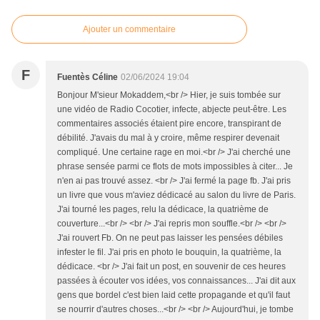
Ajouter un commentaire
F
Fuentès Céline
02/06/2024 19:04
Bonjour M'sieur Mokaddem,<br /> Hier, je suis tombée sur
une vidéo de Radio Cocotier, infecte, abjecte peut-être. Les
commentaires associés étaient pire encore, transpirant de
débilité. J'avais du mal à y croire, même respirer devenait
compliqué. Une certaine rage en moi.<br /> J'ai cherché une
phrase sensée parmi ce flots de mots impossibles à citer... Je
n'en ai pas trouvé assez. <br /> J'ai fermé la page fb. J'ai pris
un livre que vous m'aviez dédicacé au salon du livre de Paris.
J'ai tourné les pages, relu la dédicace, la quatrième de
couverture...<br /> <br /> J'ai repris mon souffle.<br /> <br />
J'ai rouvert Fb. On ne peut pas laisser les pensées débiles
infester le fil. J'ai pris en photo le bouquin, la quatrième, la
dédicace. <br /> J'ai fait un post, en souvenir de ces heures
passées à écouter vos idées, vos connaissances... J'ai dit aux
gens que bordel c'est bien laid cette propagande et qu'il faut
se nourrir d'autres choses...<br /> <br /> Aujourd'hui, je tombe