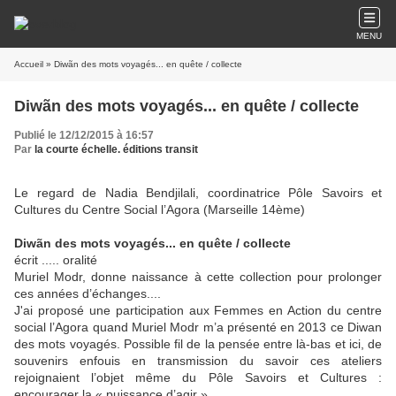
MENU
Accueil
» Diwãn des mots voyagés... en quête / collecte
Diwãn des mots voyagés... en quête / collecte
Publié le 12/12/2015 à 16:57
Par
la courte échelle. éditions transit
Le regard de Nadia Bendjilali, coordinatrice Pôle Savoirs et
Cultures du Centre Social l’Agora (Marseille 14ème)
Diwãn des mots voyagés... en quête / collecte
écrit ..... oralité
Muriel Modr, donne naissance à cette collection pour prolonger
ces années d’échanges....
J'ai proposé une participation aux Femmes en Action du centre
social l’Agora quand Muriel Modr m’a présenté en 2013 ce Diwan
des mots voyagés. Possible fil de la pensée entre là-bas et ici, de
souvenirs enfouis en transmission du savoir ces ateliers
rejoignaient l’objet même du Pôle Savoirs et Cultures :
encourager la « puissance d’agir ».