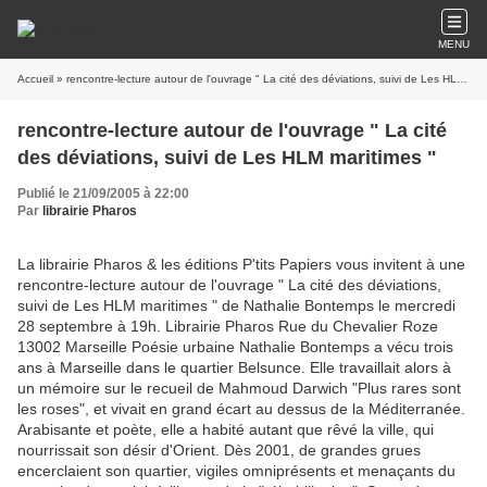
MENU
Accueil
» rencontre-lecture autour de l'ouvrage " La cité des déviations, suivi de Les HLM maritimes "
rencontre-lecture autour de l'ouvrage " La cité
des déviations, suivi de Les HLM maritimes "
Publié le 21/09/2005 à 22:00
Par
librairie Pharos
La librairie Pharos & les éditions P'tits Papiers vous invitent à une
rencontre-lecture autour de l'ouvrage " La cité des déviations,
suivi de Les HLM maritimes " de Nathalie Bontemps le mercredi
28 septembre à 19h. Librairie Pharos Rue du Chevalier Roze
13002 Marseille Poésie urbaine Nathalie Bontemps a vécu trois
ans à Marseille dans le quartier Belsunce. Elle travaillait alors à
un mémoire sur le recueil de Mahmoud Darwich "Plus rares sont
les roses", et vivait en grand écart au dessus de la Méditerranée.
Arabisante et poète, elle a habité autant que rêvé la ville, qui
nourrissait son désir d'Orient. Dès 2001, de grandes grues
encerclaient son quartier, vigiles omniprésents et menaçants du